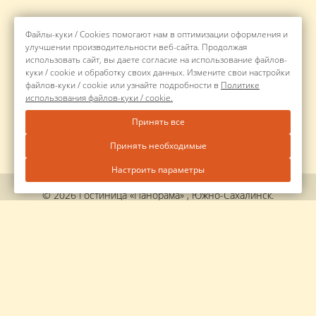
Файлы-куки / Cookies помогают нам в оптимизации оформления и
улучшении производительности веб-сайта. Продолжая
использовать сайт, вы даете согласие на использование файлов-
куки / cookie и обработку своих данных. Измените свои настройки
файлов-куки / cookie или узнайте подробности в
Политике
использования файлов-куки / cookie.
Принять все
Принять необходимые
Настроить параметры
© 2026 Гостиница «Панорама» , Южно-Сахалинск.
Официальный сайт.
Правовая информация
Политика обработки персональных данных