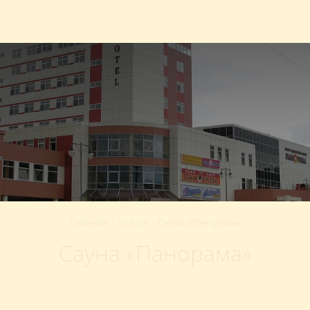
693013
,
Сахалинская область
,
Южно-Сахалинск
,
+7 (4242) 39-12-61
Проспект Мира
,
231А
RU
Главная
-
Услуги
-
Сауна «Панорама»
Сауна «Панорама»